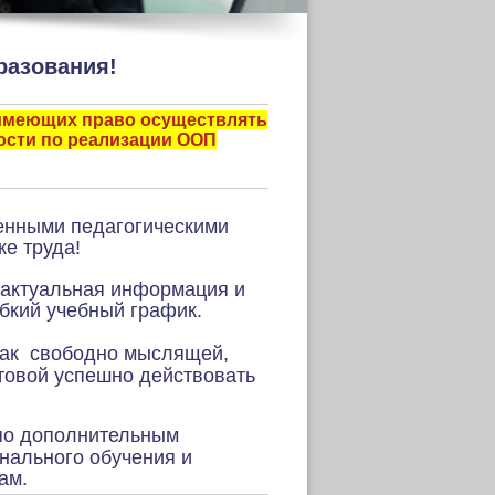
разования!
 имеющих право осуществлять
ости по реализации ООП
енными педагогическими
е труда!
 актуальная информация и
бкий учебный график.
как свободно мыслящей,
отовой успешно действовать
по дополнительным
нального обучения и
ам.