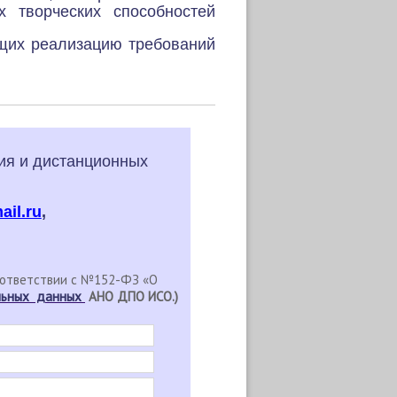
 творческих способностей
щих реализацию требований
ия и дистанционных
il.ru
,
ответствии с №152-ФЗ «О
альных данных
АНО ДПО ИСО.)