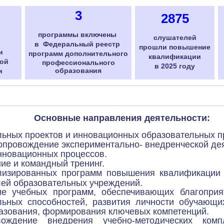
3
2875
программы включены
слушателей
в
Федеральный
реестр
прошли повышение
и
программ
дополнительного
квалификации
ой
профессионального
в 2025 году
образования
и
Основные направления деятельности:
льных проектов и инновационных образовательных п
опровождение экспериментально- внедренческой дея
инновационных процессов.
ие и командный тренинг.
лизированных программ повышения квалификации п
лей образовательных учреждений.
ие учебных программ, обеспечивающих благоприя
ьных способностей, развития личности обучающих
азования, формирования ключевых компетенций.
ождение внедрения учебно-методических комп