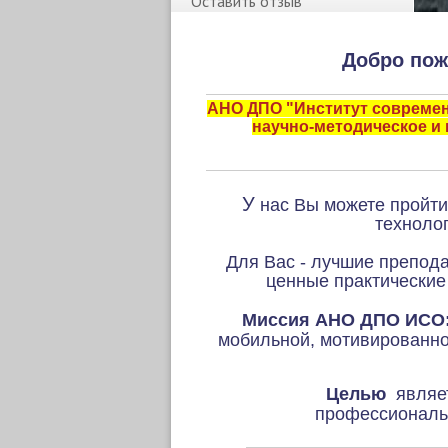
Оставить отзыв
Добро пож
АНО ДПО "Институт современ
научно-методическое и
У
нас Вы можете пройти
техноло
Для Вас - лучшие препод
ценные практические
Миссия АНО ДПО ИСО
мобильной, мотивированной
Целью
являет
профессиональ