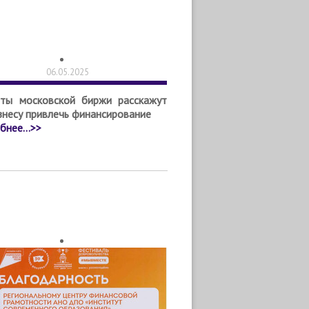
06.05.2025
рты московской биржи расскажут
знесу привлечь финансирование
нее...>>