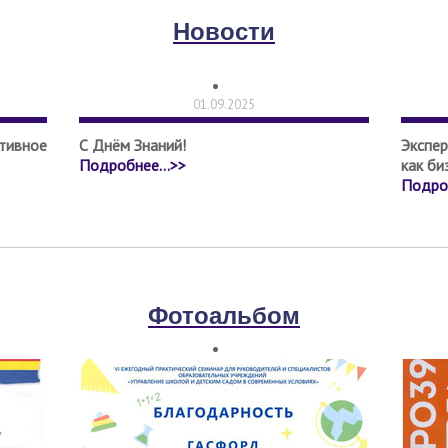
Новости
01.09.2025
вное
С Днём Знаний!
Экспе
Подробнее...>>
как би
Подроб
Фотоальбом