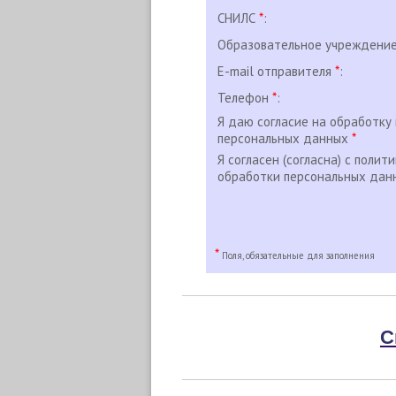
СНИЛС
*
:
Образовательное учреждени
E-mail отправителя
*
:
Телефон
*
:
Я даю согласие на обработку
персональных данных
*
Я согласен (согласна) с полит
обработки персональных да
*
Поля, обязательные для заполнения
С